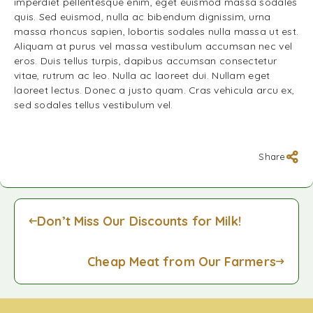
imperdiet pellentesque enim, eget euismod massa sodales
quis. Sed euismod, nulla ac bibendum dignissim, urna
massa rhoncus sapien, lobortis sodales nulla massa ut est.
Aliquam at purus vel massa vestibulum accumsan nec vel
eros. Duis tellus turpis, dapibus accumsan consectetur
vitae, rutrum ac leo. Nulla ac laoreet dui. Nullam eget
laoreet lectus. Donec a justo quam. Cras vehicula arcu ex,
sed sodales tellus vestibulum vel.
Share
Don’t Miss Our Discounts for Milk!
Cheap Meat from Our Farmers
Công ty TNHH TNI King Coffee